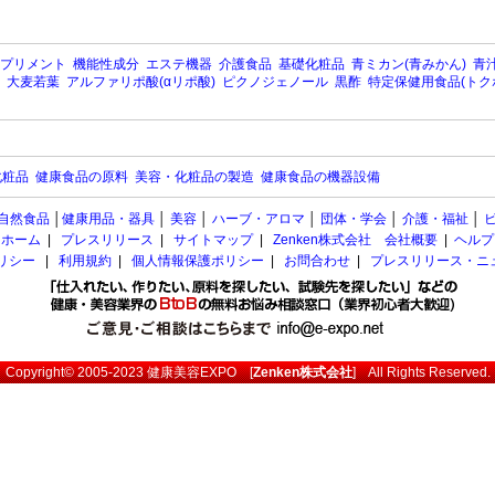
プリメント
機能性成分
エステ機器
介護食品
基礎化粧品
青ミカン(青みかん)
青汁
大麦若葉
アルファリポ酸(αリポ酸)
ピクノジェノール
黒酢
特定保健用食品(トク
化粧品
健康食品の原料
美容・化粧品の製造
健康食品の機器設備
自然食品
│
健康用品・器具
│
美容
│
ハーブ・アロマ
│
団体・学会
│
介護・福祉
│
ホーム
|
プレスリリース
|
サイトマップ
|
Zenken株式会社 会社概要
|
ヘルプ
ポリシー
|
利用規約
|
個人情報保護ポリシー
|
お問合わせ
|
プレスリリース・ニ
Copyright© 2005-2023
健康美容EXPO
[
Zenken株式会社
] All Rights Reserved.