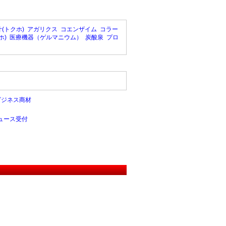
(トクホ)
アガリクス
コエンザイム
コラー
ホ)
医療機器（ゲルマニウム）
炭酸泉
プロ
ビジネス商材
ュース受付