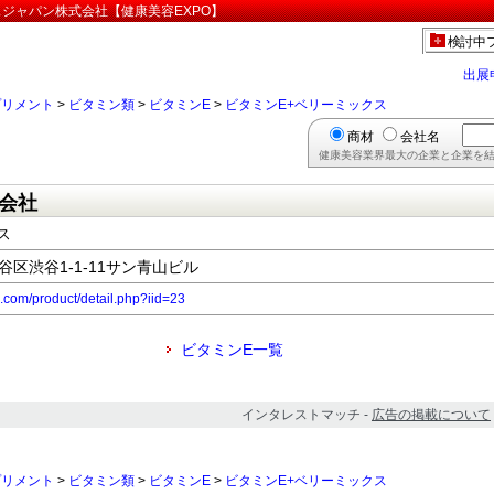
スジャパン株式会社【健康美容EXPO】
検討中
出展
プリメント
>
ビタミン類
>
ビタミンE
>
ビタミンE+ベリーミックス
商材
会社名
健康美容業界最大の企業と企業を結
会社
ス
渋谷区渋谷1-1-11サン青山ビル
n.com/product/detail.php?iid=23
ビタミンE一覧
インタレストマッチ -
広告の掲載について
プリメント
>
ビタミン類
>
ビタミンE
>
ビタミンE+ベリーミックス