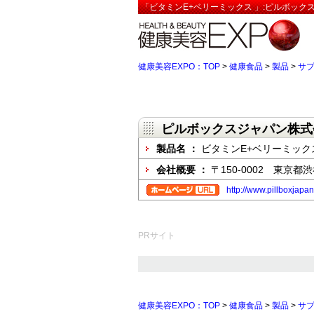
「ビタミンE+ベリーミックス 」:ピルボック
健康美容EXPO：TOP
>
健康食品
>
製品
>
サ
ピルボックスジャパン株式
製品名 ：
ビタミンE+ベリーミック
会社概要 ：
〒150-0002 東京都
http://www.pillboxjapa
PRサイト
健康美容EXPO：TOP
>
健康食品
>
製品
>
サ