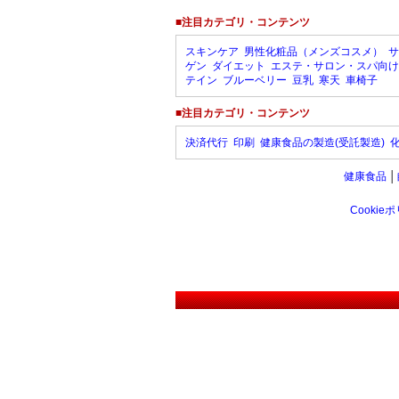
■注目カテゴリ・コンテンツ
スキンケア
男性化粧品（メンズコスメ）
サ
ゲン
ダイエット
エステ・サロン・スパ向け
テイン
ブルーベリー
豆乳
寒天
車椅子
■注目カテゴリ・コンテンツ
決済代行
印刷
健康食品の製造(受託製造)
健康食品
│
Cookie