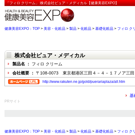
「フィロ クリーム」:株式会社ピュア・メディカル【健康美容EXPO】
健康美容EXPO：TOP
>
美容・化粧品
>
製品
>
化粧品
>
基礎化粧品
>
フィロ ク
株式会社ピュア・メディカル
製品名 ：
フィロ クリーム
会社概要 ：
〒108-0073 東京都港区三田４－４－１７ノア三田
http://www.rakuten.ne.jp/gold/puerariaplaza/all.htm
基
PRサイト
健康美容EXPO：TOP
>
美容・化粧品
>
製品
>
化粧品
>
基礎化粧品
>
フィロ ク