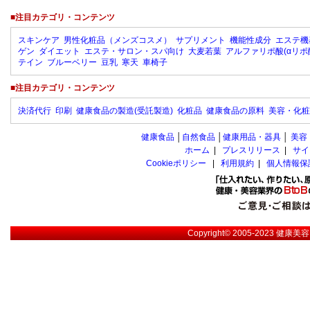
■注目カテゴリ・コンテンツ
スキンケア
男性化粧品（メンズコスメ）
サプリメント
機能性成分
エステ機
ゲン
ダイエット
エステ・サロン・スパ向け
大麦若葉
アルファリポ酸(αリポ
テイン
ブルーベリー
豆乳
寒天
車椅子
■注目カテゴリ・コンテンツ
決済代行
印刷
健康食品の製造(受託製造)
化粧品
健康食品の原料
美容・化粧
健康食品
│
自然食品
│
健康用品・器具
│
美容
ホーム
|
プレスリリース
|
サイ
Cookieポリシー
|
利用規約
|
個人情報保
Copyright© 2005-2023
健康美容