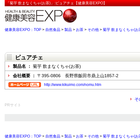
「菊芋 飲まなくちゃ(お茶)」:ピュアチェ【健康美容EXPO】
健康美容EXPO：TOP
>
自然食品
>
製品
>
お茶
>
その他
>
菊芋 飲まなくちゃ(お
ピュアチェ
製品名 ：
菊芋 飲まなくちゃ(お茶)
会社概要 ：
〒395-0806 長野県飯田市鼎上山1857-2
http://www.kikuimo.com/nomu.htm
そ
PRサイト
健康美容EXPO：TOP
>
自然食品
>
製品
>
お茶
>
その他
>
菊芋 飲まなくちゃ(お