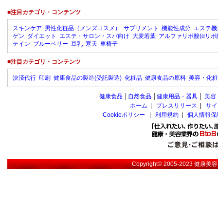
■注目カテゴリ・コンテンツ
スキンケア
男性化粧品（メンズコスメ）
サプリメント
機能性成分
エステ機
ゲン
ダイエット
エステ・サロン・スパ向け
大麦若葉
アルファリポ酸(αリポ
テイン
ブルーベリー
豆乳
寒天
車椅子
■注目カテゴリ・コンテンツ
決済代行
印刷
健康食品の製造(受託製造)
化粧品
健康食品の原料
美容・化粧
健康食品
│
自然食品
│
健康用品・器具
│
美容
ホーム
|
プレスリリース
|
サイ
Cookieポリシー
|
利用規約
|
個人情報保
Copyright© 2005-2023
健康美容