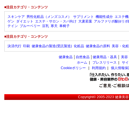
■注目カテゴリ・コンテンツ
スキンケア
男性化粧品（メンズコスメ）
サプリメント
機能性成分
エステ機
ゲン
ダイエット
エステ・サロン・スパ向け
大麦若葉
アルファリポ酸(αリポ
テイン
ブルーベリー
豆乳
寒天
車椅子
■注目カテゴリ・コンテンツ
決済代行
印刷
健康食品の製造(受託製造)
化粧品
健康食品の原料
美容・化粧
健康食品
│
自然食品
│
健康用品・器具
│
美容
ホーム
|
プレスリリース
|
サイ
Cookieポリシー
|
利用規約
|
個人情報保
Copyright© 2005-2023
健康美容