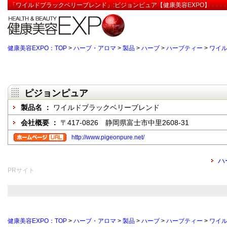
「ワイルドブラックベリーブレンド」:ピジョンピュア【健康美容EXPO】
健康美容EXPO：TOP
>
ハーブ・アロマ
>
製品
>
ハーブ
>
ハーブティー
>
ワイ
ピジョンピュア
製品名 ：
ワイルドブラックベリーブレンド
会社概要 ：
〒417-0826 静岡県富士市中里2608-31
http://www.pigeonpure.net/
ハ
PRサイト
健康美容EXPO：TOP
>
ハーブ・アロマ
>
製品
>
ハーブ
>
ハーブティー
>
ワイ