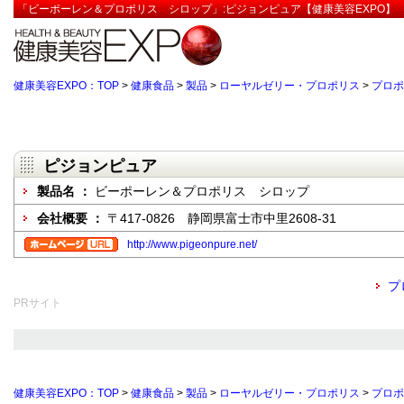
「ビーポーレン＆プロポリス シロップ」:ピジョンピュア【健康美容EXPO】
健康美容EXPO：TOP
>
健康食品
>
製品
>
ローヤルゼリー・プロポリス
>
プロポ
ピジョンピュア
製品名 ：
ビーポーレン＆プロポリス シロップ
会社概要 ：
〒417-0826 静岡県富士市中里2608-31
http://www.pigeonpure.net/
プ
PRサイト
健康美容EXPO：TOP
>
健康食品
>
製品
>
ローヤルゼリー・プロポリス
>
プロポ