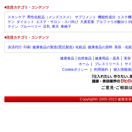
■注目カテゴリ・コンテンツ
スキンケア
男性化粧品（メンズコスメ）
サプリメント
機能性成分
エステ機
ゲン
ダイエット
エステ・サロン・スパ向け
大麦若葉
アルファリポ酸(αリポ
テイン
ブルーベリー
豆乳
寒天
車椅子
■注目カテゴリ・コンテンツ
決済代行
印刷
健康食品の製造(受託製造)
化粧品
健康食品の原料
美容・化粧
健康食品
│
自然食品
│
健康用品・器具
│
美容
ホーム
|
プレスリリース
|
サイ
Cookieポリシー
|
利用規約
|
個人情報保
Copyright© 2005-2023
健康美容