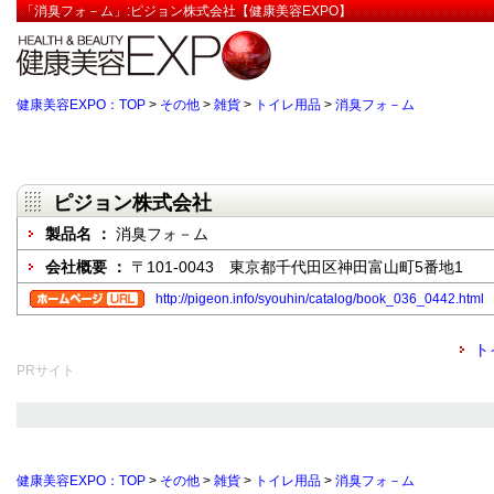
「消臭フォ－ム」:ピジョン株式会社【健康美容EXPO】
健康美容EXPO：TOP
>
その他
>
雑貨
>
トイレ用品
>
消臭フォ－ム
ピジョン株式会社
製品名 ：
消臭フォ－ム
会社概要 ：
〒101-0043 東京都千代田区神田富山町5番地1
http://pigeon.info/syouhin/catalog/book_036_0442.html
ト
PRサイト
健康美容EXPO：TOP
>
その他
>
雑貨
>
トイレ用品
>
消臭フォ－ム