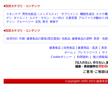
■注目カテゴリ・コンテンツ
スキンケア
男性化粧品（メンズコスメ）
サプリメント
機能性成分
エステ機
ゲン
ダイエット
エステ・サロン・スパ向け
大麦若葉
アルファリポ酸(αリポ
テイン
ブルーベリー
豆乳
寒天
車椅子
■注目カテゴリ・コンテンツ
決済代行
印刷
健康食品の製造(受託製造)
化粧品
健康食品の原料
美容・化粧
健康食品
│
自然食品
│
健康用品・器具
│
美容
ホーム
|
プレスリリース
|
サイ
Cookieポリシー
|
利用規約
|
個人情報保
Copyright© 2005-2023
健康美容