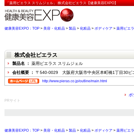
「薬用ピエラス スリムジェル」:株式会社ピエラス【健康美容EXPO】
健康美容EXPO：TOP
>
美容・化粧品
>
製品
>
化粧品
>
ボディケア
>
薬用ピエラ
株式会社ピエラス
製品名 ：
薬用ピエラス スリムジェル
会社概要 ：
〒540-0029 大阪府大阪市中央区本町橋1丁目30
http://www.pieras.co.jp/outline/main.html
ボ
PRサイト
健康美容EXPO：TOP
>
美容・化粧品
>
製品
>
化粧品
>
ボディケア
>
薬用ピエラ