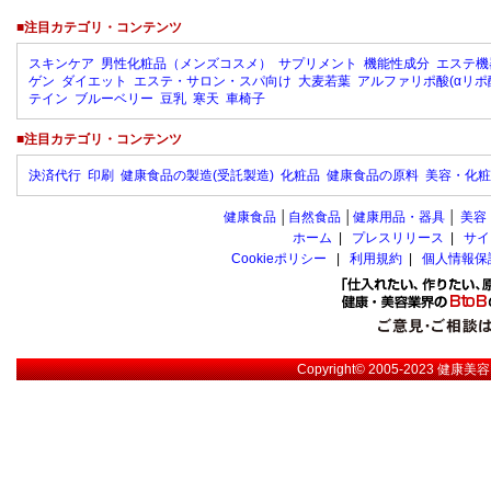
■注目カテゴリ・コンテンツ
スキンケア
男性化粧品（メンズコスメ）
サプリメント
機能性成分
エステ機
ゲン
ダイエット
エステ・サロン・スパ向け
大麦若葉
アルファリポ酸(αリポ
テイン
ブルーベリー
豆乳
寒天
車椅子
■注目カテゴリ・コンテンツ
決済代行
印刷
健康食品の製造(受託製造)
化粧品
健康食品の原料
美容・化粧
健康食品
│
自然食品
│
健康用品・器具
│
美容
ホーム
|
プレスリリース
|
サイ
Cookieポリシー
|
利用規約
|
個人情報保
Copyright© 2005-2023
健康美容