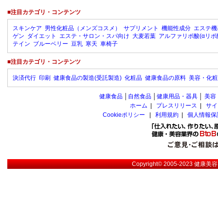
■注目カテゴリ・コンテンツ
スキンケア
男性化粧品（メンズコスメ）
サプリメント
機能性成分
エステ機
ゲン
ダイエット
エステ・サロン・スパ向け
大麦若葉
アルファリポ酸(αリポ
テイン
ブルーベリー
豆乳
寒天
車椅子
■注目カテゴリ・コンテンツ
決済代行
印刷
健康食品の製造(受託製造)
化粧品
健康食品の原料
美容・化粧
健康食品
│
自然食品
│
健康用品・器具
│
美容
ホーム
|
プレスリリース
|
サイ
Cookieポリシー
|
利用規約
|
個人情報保
Copyright© 2005-2023
健康美容