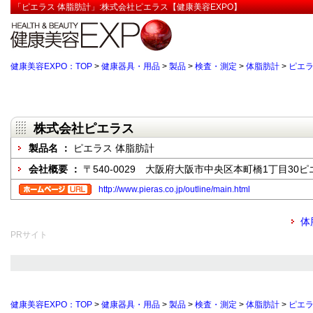
「ピエラス 体脂肪計」:株式会社ピエラス【健康美容EXPO】
健康美容EXPO：TOP
>
健康器具・用品
>
製品
>
検査・測定
>
体脂肪計
>
ピエラ
株式会社ピエラス
製品名 ：
ピエラス 体脂肪計
会社概要 ：
〒540-0029 大阪府大阪市中央区本町橋1丁目30
http://www.pieras.co.jp/outline/main.html
体
PRサイト
健康美容EXPO：TOP
>
健康器具・用品
>
製品
>
検査・測定
>
体脂肪計
>
ピエラ