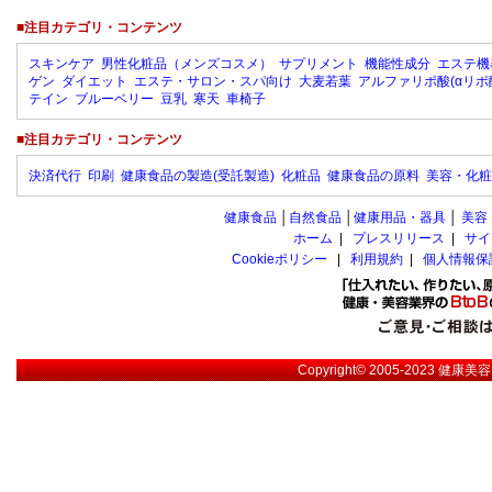
■注目カテゴリ・コンテンツ
スキンケア
男性化粧品（メンズコスメ）
サプリメント
機能性成分
エステ機
ゲン
ダイエット
エステ・サロン・スパ向け
大麦若葉
アルファリポ酸(αリポ
テイン
ブルーベリー
豆乳
寒天
車椅子
■注目カテゴリ・コンテンツ
決済代行
印刷
健康食品の製造(受託製造)
化粧品
健康食品の原料
美容・化粧
健康食品
│
自然食品
│
健康用品・器具
│
美容
ホーム
|
プレスリリース
|
サイ
Cookieポリシー
|
利用規約
|
個人情報保
Copyright© 2005-2023
健康美容