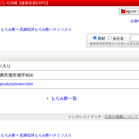
ビレモ沖縄【健康美容EXPO】
検討中
出展
>
もろみ酢
>
黒麹琉球もろみ酢ハチミツ入り
商材
会社名
健康美容業界最大の企業と企業を結
ツ入り
糸満市潮市潮平804
products/index.html
もろみ酢一覧
インタレストマッチ -
広告の掲載について
>
もろみ酢
>
黒麹琉球もろみ酢ハチミツ入り