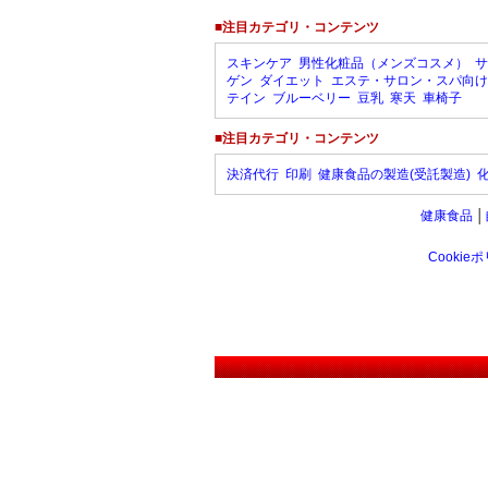
■注目カテゴリ・コンテンツ
スキンケア
男性化粧品（メンズコスメ）
サ
ゲン
ダイエット
エステ・サロン・スパ向け
テイン
ブルーベリー
豆乳
寒天
車椅子
■注目カテゴリ・コンテンツ
決済代行
印刷
健康食品の製造(受託製造)
健康食品
│
Cookie