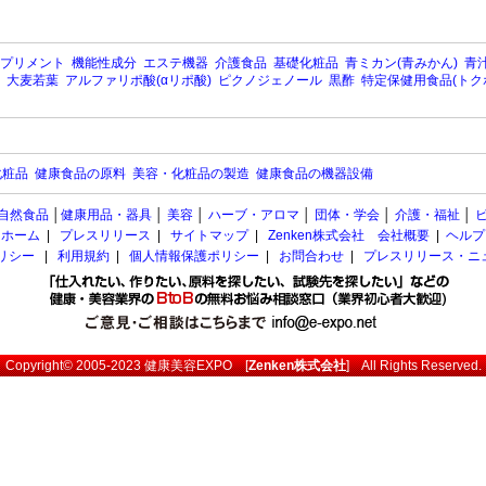
プリメント
機能性成分
エステ機器
介護食品
基礎化粧品
青ミカン(青みかん)
青汁
大麦若葉
アルファリポ酸(αリポ酸)
ピクノジェノール
黒酢
特定保健用食品(トク
化粧品
健康食品の原料
美容・化粧品の製造
健康食品の機器設備
自然食品
│
健康用品・器具
│
美容
│
ハーブ・アロマ
│
団体・学会
│
介護・福祉
│
ホーム
|
プレスリリース
|
サイトマップ
|
Zenken株式会社 会社概要
|
ヘルプ
ポリシー
|
利用規約
|
個人情報保護ポリシー
|
お問合わせ
|
プレスリリース・ニ
Copyright© 2005-2023
健康美容EXPO
[
Zenken株式会社
] All Rights Reserved.