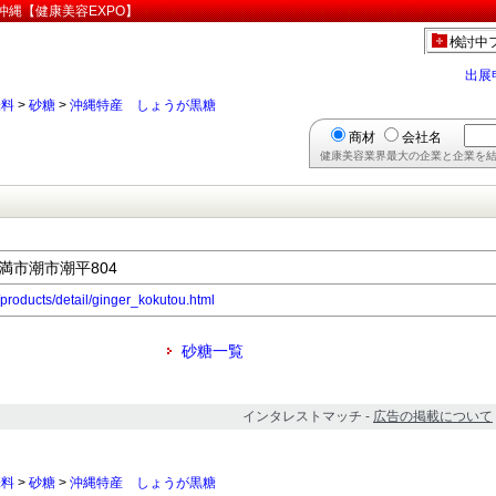
沖縄【健康美容EXPO】
検討中
出展
味料
>
砂糖
>
沖縄特産 しょうが黒糖
商材
会社名
健康美容業界最大の企業と企業を結
糸満市潮市潮平804
products/detail/ginger_kokutou.html
砂糖一覧
インタレストマッチ -
広告の掲載について
味料
>
砂糖
>
沖縄特産 しょうが黒糖