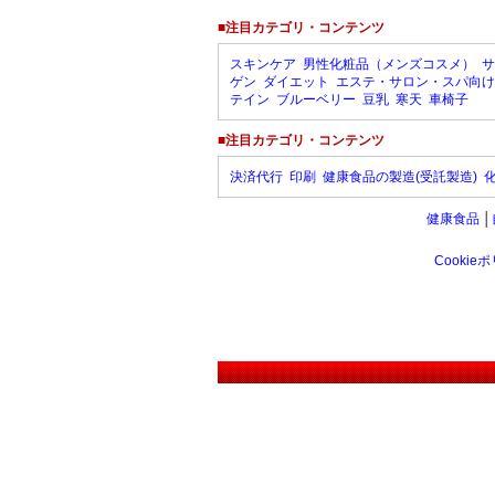
■注目カテゴリ・コンテンツ
スキンケア
男性化粧品（メンズコスメ）
サ
ゲン
ダイエット
エステ・サロン・スパ向け
テイン
ブルーベリー
豆乳
寒天
車椅子
■注目カテゴリ・コンテンツ
決済代行
印刷
健康食品の製造(受託製造)
健康食品
│
Cookie