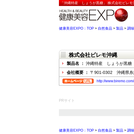
「沖縄特産 しょうが黒糖」:株式会社ビレモ
健康美容EXPO：TOP
>
自然食品
>
製品
>
調
株式会社ビレモ沖縄
製品名 ：
沖縄特産 しょうが黒糖
会社概要 ：
〒901-0302 沖縄県
http://www.biremo.com/
PRサイト
健康美容EXPO：TOP
>
自然食品
>
製品
>
調