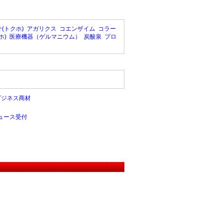
(トクホ)
アガリクス
コエンザイム
コラー
ホ)
医療機器（ゲルマニウム）
炭酸泉
プロ
ビジネス商材
ュース受付