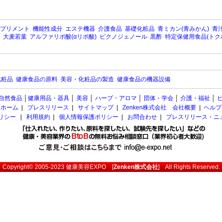
プリメント
機能性成分
エステ機器
介護食品
基礎化粧品
青ミカン(青みかん)
青汁
大麦若葉
アルファリポ酸(αリポ酸)
ピクノジェノール
黒酢
特定保健用食品(トク
化粧品
健康食品の原料
美容・化粧品の製造
健康食品の機器設備
自然食品
│
健康用品・器具
│
美容
│
ハーブ・アロマ
│
団体・学会
│
介護・福祉
│
ホーム
|
プレスリリース
|
サイトマップ
|
Zenken株式会社 会社概要
|
ヘルプ
ポリシー
|
利用規約
|
個人情報保護ポリシー
|
お問合わせ
|
プレスリリース・ニ
Copyright© 2005-2023
健康美容EXPO
[
Zenken株式会社
] All Rights Reserved.