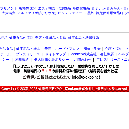
プリメント
機能性成分
エステ機器
介護食品
基礎化粧品
青ミカン(青みかん)
青汁
大麦若葉
アルファリポ酸(αリポ酸)
ピクノジェノール
黒酢
特定保健用食品(トク
化粧品
健康食品の原料
美容・化粧品の製造
健康食品の機器設備
自然食品
│
健康用品・器具
│
美容
│
ハーブ・アロマ
│
団体・学会
│
介護・福祉
│
ホーム
|
プレスリリース
|
サイトマップ
|
Zenken株式会社 会社概要
|
ヘルプ
ポリシー
|
利用規約
|
個人情報保護ポリシー
|
お問合わせ
|
プレスリリース・ニ
Copyright© 2005-2023
健康美容EXPO
[
Zenken株式会社
] All Rights Reserved.