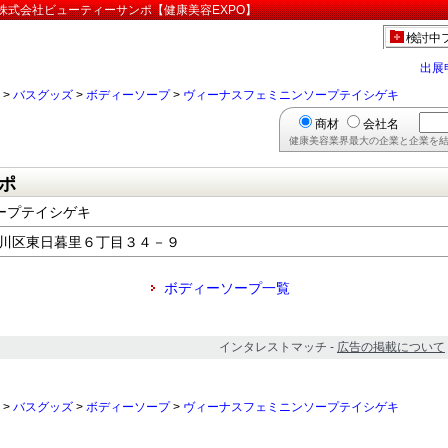
株式会社ビューティーサンポ【健康美容EXPO】
検討中
出展
>
バスグッズ
>
ボディーソープ
>
ヴィーナスフェミニンソープテイシゲキ
商材
会社名
健康美容業界最大の企業と企業を結
ポ
ープテイシゲキ
都荒川区東日暮里６丁目３４－９
ボディーソープ一覧
インタレストマッチ -
広告の掲載について
>
バスグッズ
>
ボディーソープ
>
ヴィーナスフェミニンソープテイシゲキ