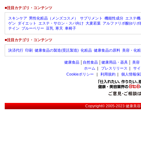
■注目カテゴリ・コンテンツ
スキンケア
男性化粧品（メンズコスメ）
サプリメント
機能性成分
エステ機
ゲン
ダイエット
エステ・サロン・スパ向け
大麦若葉
アルファリポ酸(αリポ
テイン
ブルーベリー
豆乳
寒天
車椅子
■注目カテゴリ・コンテンツ
決済代行
印刷
健康食品の製造(受託製造)
化粧品
健康食品の原料
美容・化粧
健康食品
│
自然食品
│
健康用品・器具
│
美容
ホーム
|
プレスリリース
|
サイ
Cookieポリシー
|
利用規約
|
個人情報保
Copyright© 2005-2023
健康美容