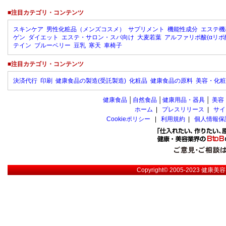
■注目カテゴリ・コンテンツ
スキンケア
男性化粧品（メンズコスメ）
サプリメント
機能性成分
エステ機
ゲン
ダイエット
エステ・サロン・スパ向け
大麦若葉
アルファリポ酸(αリポ
テイン
ブルーベリー
豆乳
寒天
車椅子
■注目カテゴリ・コンテンツ
決済代行
印刷
健康食品の製造(受託製造)
化粧品
健康食品の原料
美容・化粧
健康食品
│
自然食品
│
健康用品・器具
│
美容
ホーム
|
プレスリリース
|
サイ
Cookieポリシー
|
利用規約
|
個人情報保
Copyright© 2005-2023
健康美容