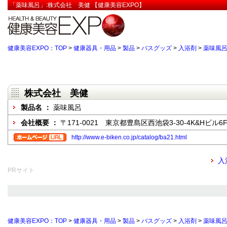
「薬味風呂」:株式会社 美健 【健康美容EXPO】
健康美容EXPO：TOP
>
健康器具・用品
>
製品
>
バスグッズ
>
入浴剤
>
薬味風
株式会社 美健
製品名 ：
薬味風呂
会社概要 ：
〒171-0021 東京都豊島区西池袋3-30-4K&Hビル6
http://www.e-biken.co.jp/catalog/ba21.html
入
PRサイト
健康美容EXPO：TOP
>
健康器具・用品
>
製品
>
バスグッズ
>
入浴剤
>
薬味風