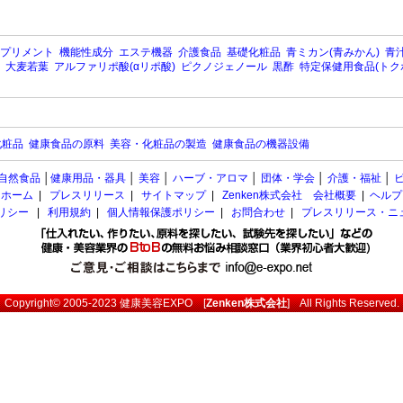
プリメント
機能性成分
エステ機器
介護食品
基礎化粧品
青ミカン(青みかん)
青汁
大麦若葉
アルファリポ酸(αリポ酸)
ピクノジェノール
黒酢
特定保健用食品(トク
化粧品
健康食品の原料
美容・化粧品の製造
健康食品の機器設備
自然食品
│
健康用品・器具
│
美容
│
ハーブ・アロマ
│
団体・学会
│
介護・福祉
│
ホーム
|
プレスリリース
|
サイトマップ
|
Zenken株式会社 会社概要
|
ヘルプ
ポリシー
|
利用規約
|
個人情報保護ポリシー
|
お問合わせ
|
プレスリリース・ニ
Copyright© 2005-2023
健康美容EXPO
[
Zenken株式会社
] All Rights Reserved.