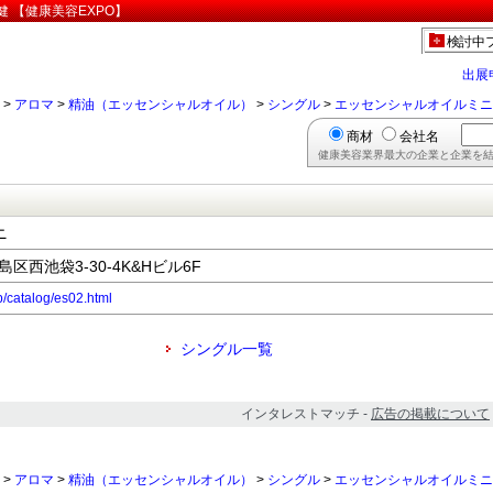
 【健康美容EXPO】
検討中
出展
>
アロマ
>
精油（エッセンシャルオイル）
>
シングル
>
エッセンシャルオイルミニ
商材
会社名
健康美容業界最大の企業と企業を結
ニ
島区西池袋3-30-4K&Hビル6F
p/catalog/es02.html
シングル一覧
インタレストマッチ -
広告の掲載について
>
アロマ
>
精油（エッセンシャルオイル）
>
シングル
>
エッセンシャルオイルミニ