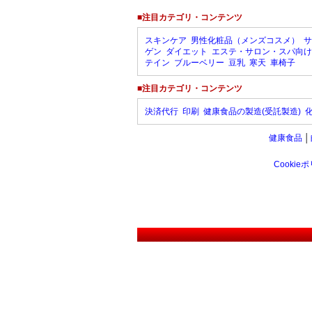
■注目カテゴリ・コンテンツ
スキンケア
男性化粧品（メンズコスメ）
サ
ゲン
ダイエット
エステ・サロン・スパ向け
テイン
ブルーベリー
豆乳
寒天
車椅子
■注目カテゴリ・コンテンツ
決済代行
印刷
健康食品の製造(受託製造)
健康食品
│
Cookie