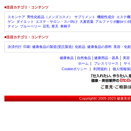
■注目カテゴリ・コンテンツ
スキンケア
男性化粧品（メンズコスメ）
サプリメント
機能性成分
エステ機
ゲン
ダイエット
エステ・サロン・スパ向け
大麦若葉
アルファリポ酸(αリポ
テイン
ブルーベリー
豆乳
寒天
車椅子
■注目カテゴリ・コンテンツ
決済代行
印刷
健康食品の製造(受託製造)
化粧品
健康食品の原料
美容・化粧
健康食品
│
自然食品
│
健康用品・器具
│
美容
ホーム
|
プレスリリース
|
サイ
Cookieポリシー
|
利用規約
|
個人情報保
Copyright© 2005-2023
健康美容