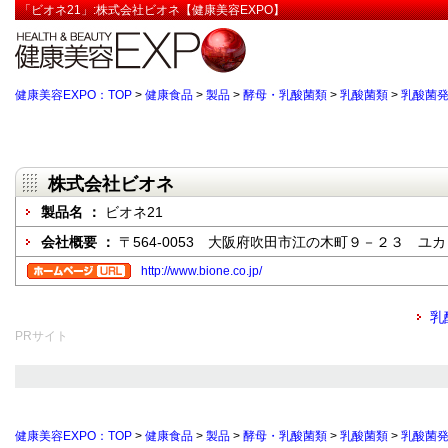
「ビオネ21」:株式会社ビオネ【健康美容EXPO】
健康美容EXPO：TOP
>
健康食品
>
製品
>
酵母・乳酸菌類
>
乳酸菌類
>
乳酸菌発
株式会社ビオネ
製品名 ：
ビオネ21
会社概要 ：
〒564-0053 大阪府吹田市江の木町９－２３ ユ
http://www.bione.co.jp/
乳
PRサイト
健康美容EXPO：TOP
>
健康食品
>
製品
>
酵母・乳酸菌類
>
乳酸菌類
>
乳酸菌発