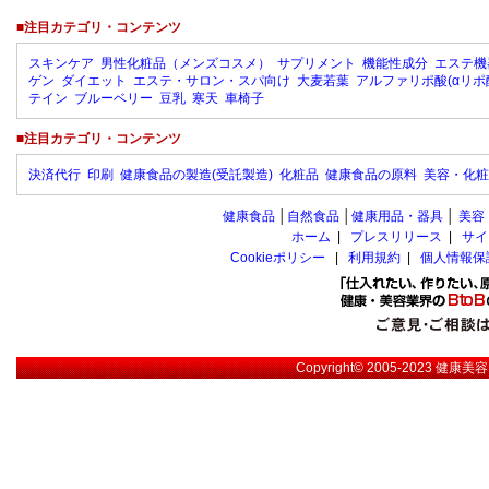
■注目カテゴリ・コンテンツ
スキンケア
男性化粧品（メンズコスメ）
サプリメント
機能性成分
エステ機
ゲン
ダイエット
エステ・サロン・スパ向け
大麦若葉
アルファリポ酸(αリポ
テイン
ブルーベリー
豆乳
寒天
車椅子
■注目カテゴリ・コンテンツ
決済代行
印刷
健康食品の製造(受託製造)
化粧品
健康食品の原料
美容・化粧
健康食品
│
自然食品
│
健康用品・器具
│
美容
ホーム
|
プレスリリース
|
サイ
Cookieポリシー
|
利用規約
|
個人情報保
Copyright© 2005-2023
健康美容