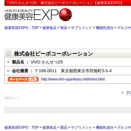
「VIVO かんせつ29」:株式会社ビーボコーポレーション【健康美容EXPO】
健康美容EXPO：TOP
>
健康食品
>
製品
>
サプリメント
>
機能性成分
>
グルコ
株式会社ビーボコーポレーション
製品名 ：
VIVO かんせつ29
会社概要 ：
〒188-0011 東京都西東京市田無町3-5-4
http://www.vivo-agarikusu.net/index.html
グ
PRサイト
健康美容EXPO：TOP
>
健康食品
>
製品
>
サプリメント
>
機能性成分
>
グルコ