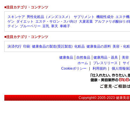
■注目カテゴリ・コンテンツ
スキンケア
男性化粧品（メンズコスメ）
サプリメント
機能性成分
エステ機
ゲン
ダイエット
エステ・サロン・スパ向け
大麦若葉
アルファリポ酸(αリポ
テイン
ブルーベリー
豆乳
寒天
車椅子
■注目カテゴリ・コンテンツ
決済代行
印刷
健康食品の製造(受託製造)
化粧品
健康食品の原料
美容・化粧
健康食品
│
自然食品
│
健康用品・器具
│
美容
ホーム
|
プレスリリース
|
サイ
Cookieポリシー
|
利用規約
|
個人情報保
Copyright© 2005-2023
健康美容