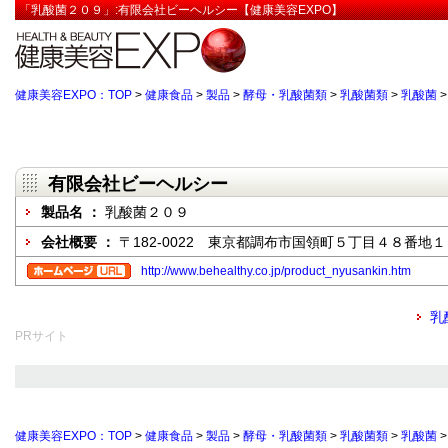
「乳酸菌２０９」:有限会社ビーヘルシー【健康美容EXPO】
健康美容EXPO：TOP
>
健康食品
>
製品
>
酵母・乳酸菌類
>
乳酸菌類
>
乳酸菌
有限会社ビーヘルシー
製品名 ：
乳酸菌２０９
会社概要 ：
〒182-0022 東京都調布市国領町５丁目４８番地１
http://www.behealthy.co.jp/product_nyusankin.htm
乳
PRサイト
健康美容EXPO：TOP
>
健康食品
>
製品
>
酵母・乳酸菌類
>
乳酸菌類
>
乳酸菌