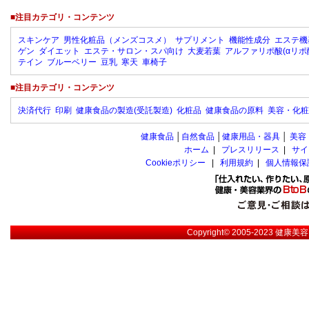
■注目カテゴリ・コンテンツ
スキンケア
男性化粧品（メンズコスメ）
サプリメント
機能性成分
エステ機
ゲン
ダイエット
エステ・サロン・スパ向け
大麦若葉
アルファリポ酸(αリポ
テイン
ブルーベリー
豆乳
寒天
車椅子
■注目カテゴリ・コンテンツ
決済代行
印刷
健康食品の製造(受託製造)
化粧品
健康食品の原料
美容・化粧
健康食品
│
自然食品
│
健康用品・器具
│
美容
ホーム
|
プレスリリース
|
サイ
Cookieポリシー
|
利用規約
|
個人情報保
Copyright© 2005-2023
健康美容