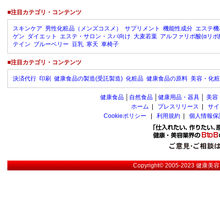
■注目カテゴリ・コンテンツ
スキンケア
男性化粧品（メンズコスメ）
サプリメント
機能性成分
エステ機
ゲン
ダイエット
エステ・サロン・スパ向け
大麦若葉
アルファリポ酸(αリポ
テイン
ブルーベリー
豆乳
寒天
車椅子
■注目カテゴリ・コンテンツ
決済代行
印刷
健康食品の製造(受託製造)
化粧品
健康食品の原料
美容・化粧
健康食品
│
自然食品
│
健康用品・器具
│
美容
ホーム
|
プレスリリース
|
サイ
Cookieポリシー
|
利用規約
|
個人情報保
Copyright© 2005-2023
健康美容