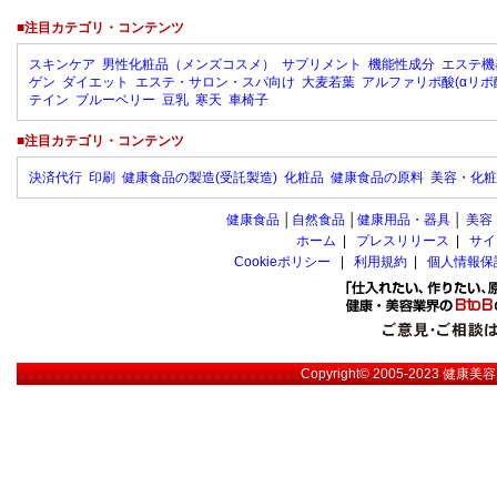
■注目カテゴリ・コンテンツ
スキンケア
男性化粧品（メンズコスメ）
サプリメント
機能性成分
エステ機
ゲン
ダイエット
エステ・サロン・スパ向け
大麦若葉
アルファリポ酸(αリポ
テイン
ブルーベリー
豆乳
寒天
車椅子
■注目カテゴリ・コンテンツ
決済代行
印刷
健康食品の製造(受託製造)
化粧品
健康食品の原料
美容・化粧
健康食品
│
自然食品
│
健康用品・器具
│
美容
ホーム
|
プレスリリース
|
サイ
Cookieポリシー
|
利用規約
|
個人情報保
Copyright© 2005-2023
健康美容