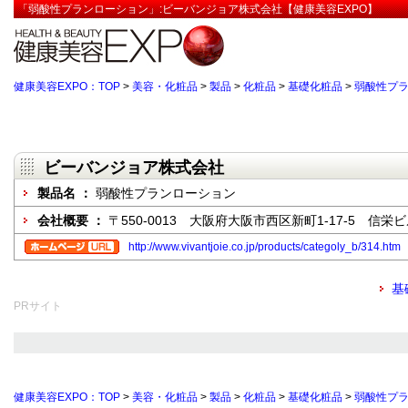
「弱酸性プランローション」:ビーバンジョア株式会社【健康美容EXPO】
健康美容EXPO：TOP
>
美容・化粧品
>
製品
>
化粧品
>
基礎化粧品
>
弱酸性プ
ビーバンジョア株式会社
製品名 ：
弱酸性プランローション
会社概要 ：
〒550-0013 大阪府大阪市西区新町1-17-5 信栄
http://www.vivantjoie.co.jp/products/categoly_b/314.htm
基
PRサイト
健康美容EXPO：TOP
>
美容・化粧品
>
製品
>
化粧品
>
基礎化粧品
>
弱酸性プ