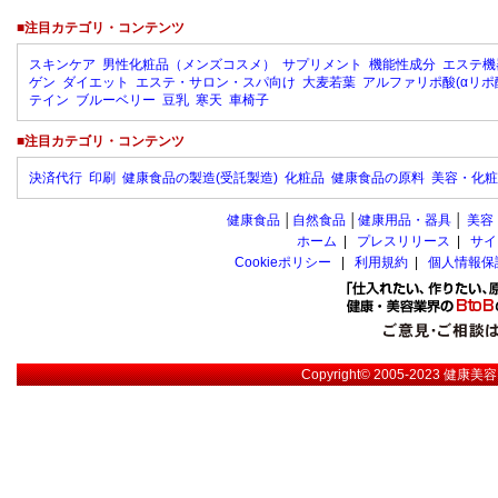
■注目カテゴリ・コンテンツ
スキンケア
男性化粧品（メンズコスメ）
サプリメント
機能性成分
エステ機
ゲン
ダイエット
エステ・サロン・スパ向け
大麦若葉
アルファリポ酸(αリポ
テイン
ブルーベリー
豆乳
寒天
車椅子
■注目カテゴリ・コンテンツ
決済代行
印刷
健康食品の製造(受託製造)
化粧品
健康食品の原料
美容・化粧
健康食品
│
自然食品
│
健康用品・器具
│
美容
ホーム
|
プレスリリース
|
サイ
Cookieポリシー
|
利用規約
|
個人情報保
Copyright© 2005-2023
健康美容