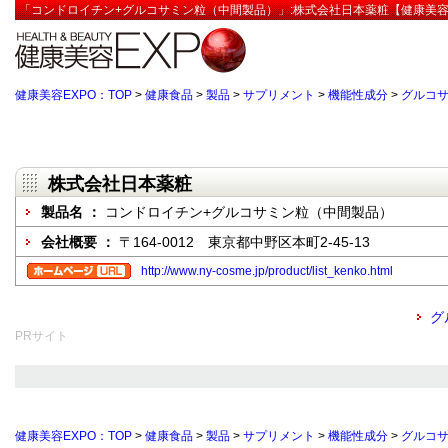
「コンドロイチン+グルコサミン粒（中間製品）」:株式会社日本薬粧【健康美容
健康美容EXPO：TOP
>
健康食品
>
製品
>
サプリメント
>
機能性成分
>
グルコ
株式会社日本薬粧
製品名 ：
コンドロイチン+グルコサミン粒（中間製品）
会社概要 ：
〒164-0012 東京都中野区本町2-45-13
http://www.ny-cosme.jp/product/list_kenko.html
グ
PRサイト
健康美容EXPO：TOP
>
健康食品
>
製品
>
サプリメント
>
機能性成分
>
グルコ