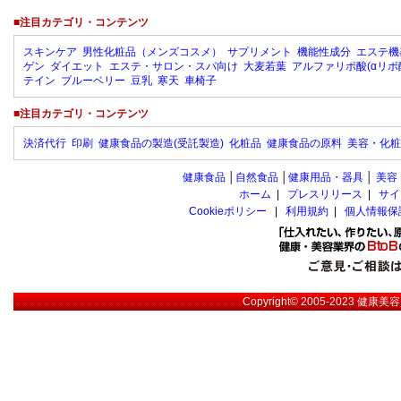
■注目カテゴリ・コンテンツ
スキンケア
男性化粧品（メンズコスメ）
サプリメント
機能性成分
エステ機
ゲン
ダイエット
エステ・サロン・スパ向け
大麦若葉
アルファリポ酸(αリポ
テイン
ブルーベリー
豆乳
寒天
車椅子
■注目カテゴリ・コンテンツ
決済代行
印刷
健康食品の製造(受託製造)
化粧品
健康食品の原料
美容・化粧
健康食品
│
自然食品
│
健康用品・器具
│
美容
ホーム
|
プレスリリース
|
サイ
Cookieポリシー
|
利用規約
|
個人情報保
Copyright© 2005-2023
健康美容