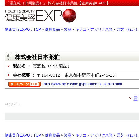
「霊芝粒（中間製品）」:株式会社日本薬粧【健康美容EXPO】
健康美容EXPO：TOP
>
健康食品
>
製品
>
キノコ・アガリクス類
>
霊芝（れいし
株式会社日本薬粧
製品名 ：
霊芝粒（中間製品）
会社概要 ：
〒164-0012 東京都中野区本町2-45-13
http://www.ny-cosme.jp/product/list_kenko.html
霊
PRサイト
健康美容EXPO：TOP
>
健康食品
>
製品
>
キノコ・アガリクス類
>
霊芝（れいし