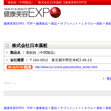
「亜鉛粒（中間製品）」:株式会社日本薬粧【健康美容EXPO】
健康美容EXPO：TOP
>
健康食品
>
製品
>
サプリメント
>
ミネラル
>
亜鉛
>
亜
株式会社日本薬粧
製品名 ：
亜鉛粒（中間製品）
会社概要 ：
〒164-0012 東京都中野区本町2-45-13
http://www.ny-cosme.jp/product/list_kenko.html
亜
PRサイト
健康美容EXPO：TOP
>
健康食品
>
製品
>
サプリメント
>
ミネラル
>
亜鉛
>
亜