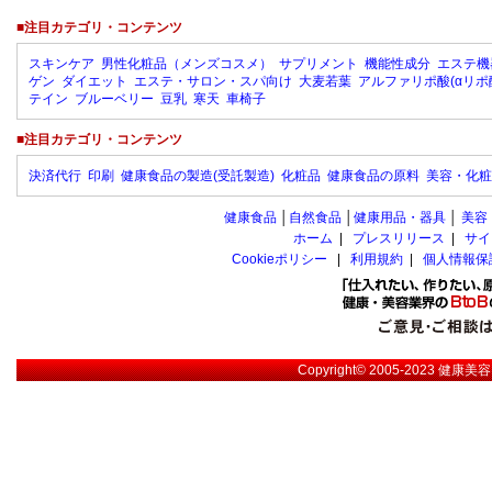
■注目カテゴリ・コンテンツ
スキンケア
男性化粧品（メンズコスメ）
サプリメント
機能性成分
エステ機
ゲン
ダイエット
エステ・サロン・スパ向け
大麦若葉
アルファリポ酸(αリポ
テイン
ブルーベリー
豆乳
寒天
車椅子
■注目カテゴリ・コンテンツ
決済代行
印刷
健康食品の製造(受託製造)
化粧品
健康食品の原料
美容・化粧
健康食品
│
自然食品
│
健康用品・器具
│
美容
ホーム
|
プレスリリース
|
サイ
Cookieポリシー
|
利用規約
|
個人情報保
Copyright© 2005-2023
健康美容