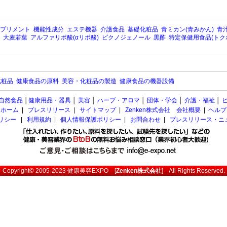
プリメント
機能性成分
エステ機器
介護食品
基礎化粧品
青ミカン(青みかん)
青汁
大麦若葉
アルファリポ酸(αリポ酸)
ピクノジェノール
黒酢
特定保健用食品(トク
化粧品
健康食品の原料
美容・化粧品の製造
健康食品の機器設備
自然食品
│
健康用品・器具
│
美容
│
ハーブ・アロマ
│
団体・学会
│
介護・福祉
│
ホーム
|
プレスリリース
|
サイトマップ
|
Zenken株式会社 会社概要
|
ヘルプ
ポリシー
|
利用規約
|
個人情報保護ポリシー
|
お問合わせ
|
プレスリリース・ニ
Copyright© 2005-2023
健康美容EXPO
[
Zenken株式会社
] All Rights Reserved.