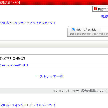
康美容EXPO】
検討中
出展
>
化粧品
>
スキンケア
>
ピュリセルケアソイ
商材
会社名
健康美容業界最大の企業と企業を結
野区本町2-45-13
/product/index01.html
スキンケア一覧
インタレストマッチ -
広告の掲載について
>
化粧品
>
スキンケア
>
ピュリセルケアソイ