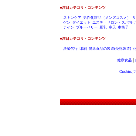
■注目カテゴリ・コンテンツ
スキンケア
男性化粧品（メンズコスメ）
サ
ゲン
ダイエット
エステ・サロン・スパ向け
テイン
ブルーベリー
豆乳
寒天
車椅子
■注目カテゴリ・コンテンツ
決済代行
印刷
健康食品の製造(受託製造)
健康食品
│
Cookie