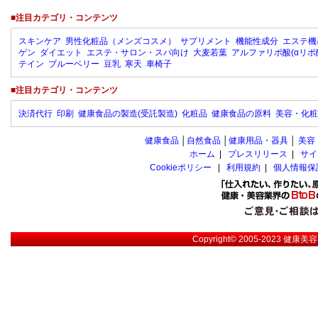
■注目カテゴリ・コンテンツ
スキンケア
男性化粧品（メンズコスメ）
サプリメント
機能性成分
エステ機
ゲン
ダイエット
エステ・サロン・スパ向け
大麦若葉
アルファリポ酸(αリポ
テイン
ブルーベリー
豆乳
寒天
車椅子
■注目カテゴリ・コンテンツ
決済代行
印刷
健康食品の製造(受託製造)
化粧品
健康食品の原料
美容・化粧
健康食品
│
自然食品
│
健康用品・器具
│
美容
ホーム
|
プレスリリース
|
サイ
Cookieポリシー
|
利用規約
|
個人情報保
Copyright© 2005-2023
健康美容