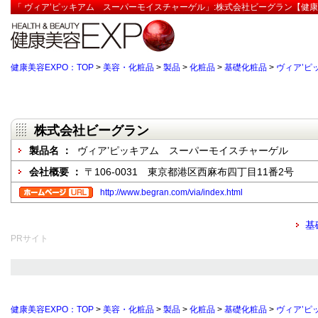
「 ヴィア’ピッキアム スーパーモイスチャーゲル」:株式会社ビーグラン【健康
健康美容EXPO：TOP
>
美容・化粧品
>
製品
>
化粧品
>
基礎化粧品
>
ヴィア’ピ
株式会社ビーグラン
製品名 ：
ヴィア’ピッキアム スーパーモイスチャーゲル
会社概要 ：
〒106-0031 東京都港区西麻布四丁目11番2号
http://www.begran.com/via/index.html
基
PRサイト
健康美容EXPO：TOP
>
美容・化粧品
>
製品
>
化粧品
>
基礎化粧品
>
ヴィア’ピ