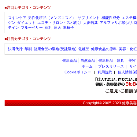
■注目カテゴリ・コンテンツ
スキンケア
男性化粧品（メンズコスメ）
サプリメント
機能性成分
エステ機
ゲン
ダイエット
エステ・サロン・スパ向け
大麦若葉
アルファリポ酸(αリポ
テイン
ブルーベリー
豆乳
寒天
車椅子
■注目カテゴリ・コンテンツ
決済代行
印刷
健康食品の製造(受託製造)
化粧品
健康食品の原料
美容・化粧
健康食品
│
自然食品
│
健康用品・器具
│
美容
ホーム
|
プレスリリース
|
サイ
Cookieポリシー
|
利用規約
|
個人情報保
Copyright© 2005-2023
健康美容