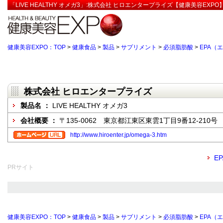
「LIVE HEALTHY オメガ3」:株式会社 ヒロエンタープライズ【健康美容EXPO
健康美容EXPO：TOP
>
健康食品
>
製品
>
サプリメント
>
必須脂肪酸
>
EPA（
株式会社 ヒロエンタープライズ
製品名 ：
LIVE HEALTHY オメガ3
会社概要 ：
〒135-0062 東京都江東区東雲1丁目9番12-210号
http://www.hiroenter.jp/omega-3.htm
E
PRサイト
健康美容EXPO：TOP
>
健康食品
>
製品
>
サプリメント
>
必須脂肪酸
>
EPA（