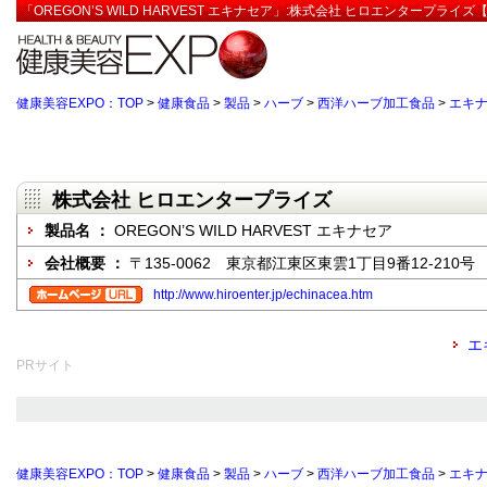
「OREGON’S WILD HARVEST エキナセア」:株式会社 ヒロエンタープライズ
健康美容EXPO：TOP
>
健康食品
>
製品
>
ハーブ
>
西洋ハーブ加工食品
>
エキ
株式会社 ヒロエンタープライズ
製品名 ：
OREGON’S WILD HARVEST エキナセア
会社概要 ：
〒135-0062 東京都江東区東雲1丁目9番12-210号
http://www.hiroenter.jp/echinacea.htm
エ
PRサイト
健康美容EXPO：TOP
>
健康食品
>
製品
>
ハーブ
>
西洋ハーブ加工食品
>
エキ