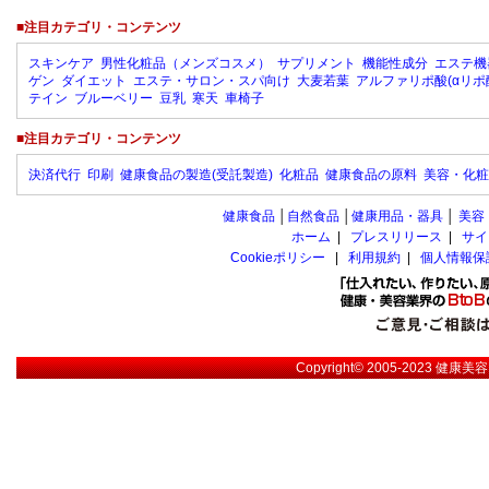
■注目カテゴリ・コンテンツ
スキンケア
男性化粧品（メンズコスメ）
サプリメント
機能性成分
エステ機
ゲン
ダイエット
エステ・サロン・スパ向け
大麦若葉
アルファリポ酸(αリポ
テイン
ブルーベリー
豆乳
寒天
車椅子
■注目カテゴリ・コンテンツ
決済代行
印刷
健康食品の製造(受託製造)
化粧品
健康食品の原料
美容・化粧
健康食品
│
自然食品
│
健康用品・器具
│
美容
ホーム
|
プレスリリース
|
サイ
Cookieポリシー
|
利用規約
|
個人情報保
Copyright© 2005-2023
健康美容