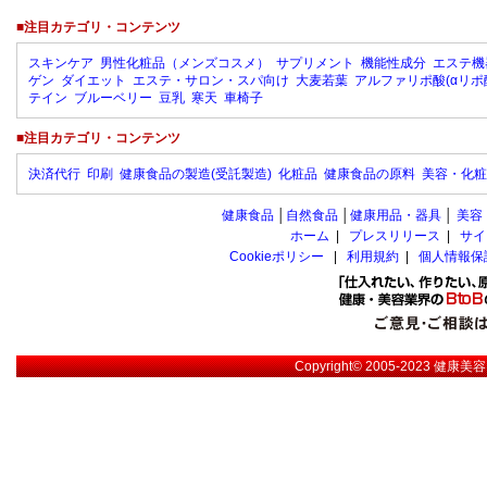
■注目カテゴリ・コンテンツ
スキンケア
男性化粧品（メンズコスメ）
サプリメント
機能性成分
エステ機
ゲン
ダイエット
エステ・サロン・スパ向け
大麦若葉
アルファリポ酸(αリポ
テイン
ブルーベリー
豆乳
寒天
車椅子
■注目カテゴリ・コンテンツ
決済代行
印刷
健康食品の製造(受託製造)
化粧品
健康食品の原料
美容・化粧
健康食品
│
自然食品
│
健康用品・器具
│
美容
ホーム
|
プレスリリース
|
サイ
Cookieポリシー
|
利用規約
|
個人情報保
Copyright© 2005-2023
健康美容