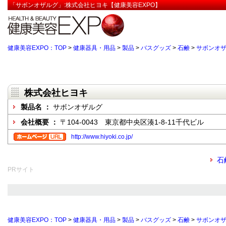
「サボンオザルグ」:株式会社ヒヨキ【健康美容EXPO】
健康美容EXPO：TOP
>
健康器具・用品
>
製品
>
バスグッズ
>
石鹸
>
サボンオ
株式会社ヒヨキ
製品名 ：
サボンオザルグ
会社概要 ：
〒104-0043 東京都中央区湊1-8-11千代ビル
http://www.hiyoki.co.jp/
石
PRサイト
健康美容EXPO：TOP
>
健康器具・用品
>
製品
>
バスグッズ
>
石鹸
>
サボンオ