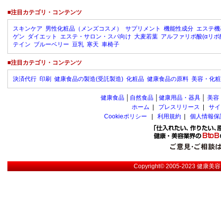
■注目カテゴリ・コンテンツ
スキンケア
男性化粧品（メンズコスメ）
サプリメント
機能性成分
エステ機
ゲン
ダイエット
エステ・サロン・スパ向け
大麦若葉
アルファリポ酸(αリポ
テイン
ブルーベリー
豆乳
寒天
車椅子
■注目カテゴリ・コンテンツ
決済代行
印刷
健康食品の製造(受託製造)
化粧品
健康食品の原料
美容・化粧
健康食品
│
自然食品
│
健康用品・器具
│
美容
ホーム
|
プレスリリース
|
サイ
Cookieポリシー
|
利用規約
|
個人情報保
Copyright© 2005-2023
健康美容