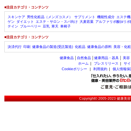
■注目カテゴリ・コンテンツ
スキンケア
男性化粧品（メンズコスメ）
サプリメント
機能性成分
エステ機
ゲン
ダイエット
エステ・サロン・スパ向け
大麦若葉
アルファリポ酸(αリポ
テイン
ブルーベリー
豆乳
寒天
車椅子
■注目カテゴリ・コンテンツ
決済代行
印刷
健康食品の製造(受託製造)
化粧品
健康食品の原料
美容・化粧
健康食品
│
自然食品
│
健康用品・器具
│
美容
ホーム
|
プレスリリース
|
サイ
Cookieポリシー
|
利用規約
|
個人情報保
Copyright© 2005-2023
健康美容