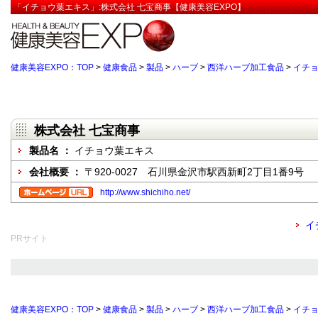
「イチョウ葉エキス」:株式会社 七宝商事【健康美容EXPO】
健康美容EXPO：TOP
>
健康食品
>
製品
>
ハーブ
>
西洋ハーブ加工食品
>
イチ
株式会社 七宝商事
製品名 ：
イチョウ葉エキス
会社概要 ：
〒920-0027 石川県金沢市駅西新町2丁目1番9号
http://www.shichiho.net/
イ
PRサイト
健康美容EXPO：TOP
>
健康食品
>
製品
>
ハーブ
>
西洋ハーブ加工食品
>
イチ