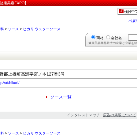
健康美容EXPO】
検討中
出展
味料
>
ソース
>
ヒカリ ウスターソース
商材
会社名
健康美容業界最大の企業と企業を結
県板野郡上板町高瀬字宮ノ本127番3号
p/wd/hikari/
ソース一覧
インタレストマッチ -
広告の掲載について
味料
>
ソース
>
ヒカリ ウスターソース