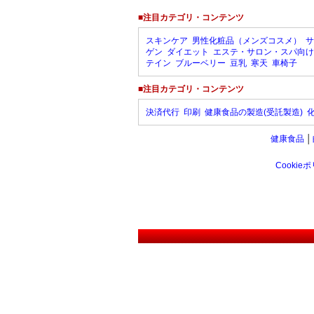
■注目カテゴリ・コンテンツ
スキンケア
男性化粧品（メンズコスメ）
サ
ゲン
ダイエット
エステ・サロン・スパ向け
テイン
ブルーベリー
豆乳
寒天
車椅子
■注目カテゴリ・コンテンツ
決済代行
印刷
健康食品の製造(受託製造)
健康食品
│
Cookie