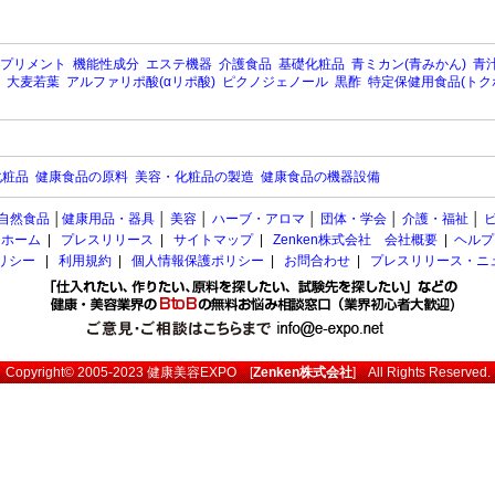
プリメント
機能性成分
エステ機器
介護食品
基礎化粧品
青ミカン(青みかん)
青汁
大麦若葉
アルファリポ酸(αリポ酸)
ピクノジェノール
黒酢
特定保健用食品(トク
化粧品
健康食品の原料
美容・化粧品の製造
健康食品の機器設備
自然食品
│
健康用品・器具
│
美容
│
ハーブ・アロマ
│
団体・学会
│
介護・福祉
│
ホーム
|
プレスリリース
|
サイトマップ
|
Zenken株式会社 会社概要
|
ヘルプ
ポリシー
|
利用規約
|
個人情報保護ポリシー
|
お問合わせ
|
プレスリリース・ニ
Copyright© 2005-2023
健康美容EXPO
[
Zenken株式会社
] All Rights Reserved.