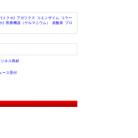
(トクホ)
アガリクス
コエンザイム
コラー
ホ)
医療機器（ゲルマニウム）
炭酸泉
プロ
ビジネス商材
ュース受付