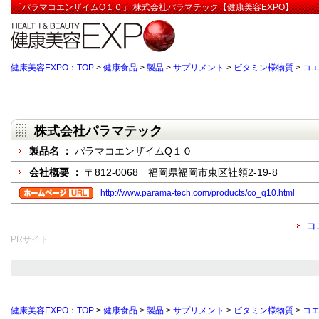
「パラマコエンザイムQ１０」:株式会社パラマテック【健康美容EXPO】
健康美容EXPO：TOP
>
健康食品
>
製品
>
サプリメント
>
ビタミン様物質
>
コエ
株式会社パラマテック
製品名 ：
パラマコエンザイムQ１０
会社概要 ：
〒812-0068 福岡県福岡市東区社領2-19-8
http://www.parama-tech.com/products/co_q10.html
コ
PRサイト
健康美容EXPO：TOP
>
健康食品
>
製品
>
サプリメント
>
ビタミン様物質
>
コエ