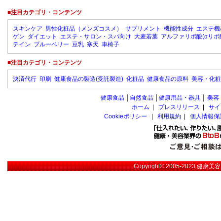
■注目カテゴリ・コンテンツ
スキンケア
男性化粧品（メンズコスメ）
サプリメント
機能性成分
エステ機
ゲン
ダイエット
エステ・サロン・スパ向け
大麦若葉
アルファリポ酸(αリポ
テイン
ブルーベリー
豆乳
寒天
車椅子
■注目カテゴリ・コンテンツ
決済代行
印刷
健康食品の製造(受託製造)
化粧品
健康食品の原料
美容・化粧
健康食品
│
自然食品
│
健康用品・器具
│
美容
ホーム
|
プレスリリース
|
サイ
Cookieポリシー
|
利用規約
|
個人情報保
Copyright© 2005-2023
健康美容