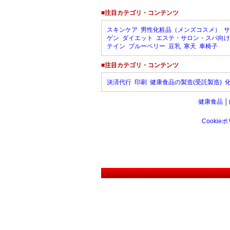
■注目カテゴリ・コンテンツ
スキンケア
男性化粧品（メンズコスメ）
サ
ゲン
ダイエット
エステ・サロン・スパ向け
テイン
ブルーベリー
豆乳
寒天
車椅子
■注目カテゴリ・コンテンツ
決済代行
印刷
健康食品の製造(受託製造)
健康食品
│
Cookie