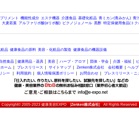
プリメント
機能性成分
エステ機器
介護食品
基礎化粧品
青ミカン(青みかん)
青汁
大麦若葉
アルファリポ酸(αリポ酸)
ピクノジェノール
黒酢
特定保健用食品(トク
化粧品
健康食品の原料
美容・化粧品の製造
健康食品の機器設備
自然食品
│
健康用品・器具
│
美容
│
ハーブ・アロマ
│
団体・学会
│
介護・福祉
│
ホーム
|
プレスリリース
|
サイトマップ
|
Zenken株式会社 会社概要
|
ヘルプ
ポリシー
|
利用規約
|
個人情報保護ポリシー
|
お問合わせ
|
プレスリリース・ニ
Copyright© 2005-2023
健康美容EXPO
[
Zenken株式会社
] All Rights Reserved.