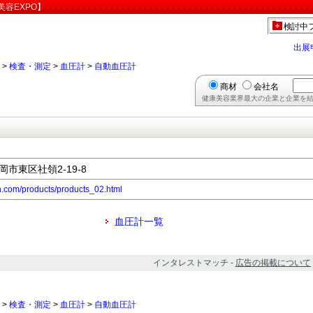
容EXPO】
検討中
出展
>
検査・測定
>
血圧計
>
自動血圧計
商材
会社名
健康美容業界最大の企業と企業を結
岡市東区社領2-19-8
h.com/products/products_02.html
血圧計一覧
インタレストマッチ -
広告の掲載について
>
検査・測定
>
血圧計
>
自動血圧計