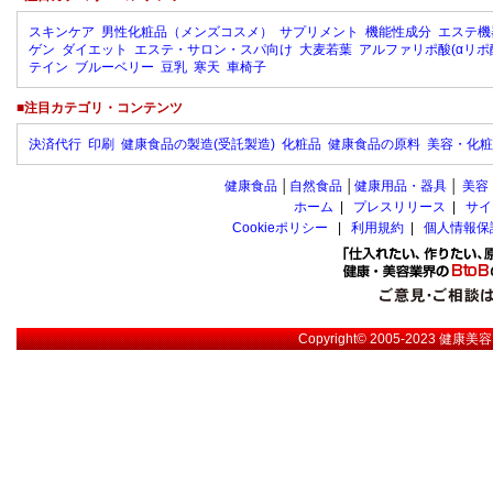
スキンケア
男性化粧品（メンズコスメ）
サプリメント
機能性成分
エステ機
ゲン
ダイエット
エステ・サロン・スパ向け
大麦若葉
アルファリポ酸(αリポ
テイン
ブルーベリー
豆乳
寒天
車椅子
■注目カテゴリ・コンテンツ
決済代行
印刷
健康食品の製造(受託製造)
化粧品
健康食品の原料
美容・化粧
健康食品
│
自然食品
│
健康用品・器具
│
美容
ホーム
|
プレスリリース
|
サイ
Cookieポリシー
|
利用規約
|
個人情報保
Copyright© 2005-2023
健康美容