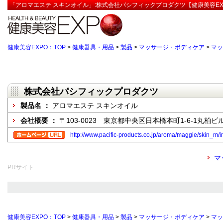
「アロマエステ スキンオイル」:株式会社パシフィックプロダクツ【健康美容EX
健康美容EXPO：TOP
>
健康器具・用品
>
製品
>
マッサージ・ボディケア
>
マッ
株式会社パシフィックプロダクツ
製品名 ：
アロマエステ スキンオイル
会社概要 ：
〒103-0023 東京都中央区日本橋本町1-6-1丸柏ビル
http://www.pacific-products.co.jp/aroma/maggie/skin_m/i
マ
PRサイト
健康美容EXPO：TOP
>
健康器具・用品
>
製品
>
マッサージ・ボディケア
>
マッ