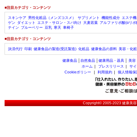
■注目カテゴリ・コンテンツ
スキンケア
男性化粧品（メンズコスメ）
サプリメント
機能性成分
エステ機
ゲン
ダイエット
エステ・サロン・スパ向け
大麦若葉
アルファリポ酸(αリポ
テイン
ブルーベリー
豆乳
寒天
車椅子
■注目カテゴリ・コンテンツ
決済代行
印刷
健康食品の製造(受託製造)
化粧品
健康食品の原料
美容・化粧
健康食品
│
自然食品
│
健康用品・器具
│
美容
ホーム
|
プレスリリース
|
サイ
Cookieポリシー
|
利用規約
|
個人情報保
Copyright© 2005-2023
健康美容