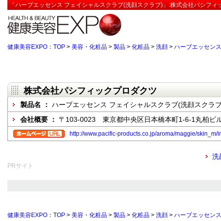
「ハーブエッセンス フェイシャルスクラブ(洗顔スクラブ)」:株式会社パシフィ
健康美容EXPO：TOP
>
美容・化粧品
>
製品
>
化粧品
>
洗顔
>
ハーブエッセンス
株式会社パシフィックプロダクツ
製品名 ：
ハーブエッセンス フェイシャルスクラブ(洗顔スクラブ
会社概要 ：
〒103-0023 東京都中央区日本橋本町1-6-1丸柏ビル
http://www.pacific-products.co.jp/aroma/maggie/skin_m/i
洗
PRサイト
健康美容EXPO：TOP
>
美容・化粧品
>
製品
>
化粧品
>
洗顔
>
ハーブエッセンス