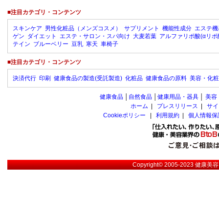
■注目カテゴリ・コンテンツ
スキンケア
男性化粧品（メンズコスメ）
サプリメント
機能性成分
エステ機
ゲン
ダイエット
エステ・サロン・スパ向け
大麦若葉
アルファリポ酸(αリポ
テイン
ブルーベリー
豆乳
寒天
車椅子
■注目カテゴリ・コンテンツ
決済代行
印刷
健康食品の製造(受託製造)
化粧品
健康食品の原料
美容・化粧
健康食品
│
自然食品
│
健康用品・器具
│
美容
ホーム
|
プレスリリース
|
サイ
Cookieポリシー
|
利用規約
|
個人情報保
Copyright© 2005-2023
健康美容