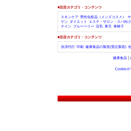
■注目カテゴリ・コンテンツ
スキンケア
男性化粧品（メンズコスメ）
サ
ゲン
ダイエット
エステ・サロン・スパ向け
テイン
ブルーベリー
豆乳
寒天
車椅子
■注目カテゴリ・コンテンツ
決済代行
印刷
健康食品の製造(受託製造)
健康食品
│
Cookie