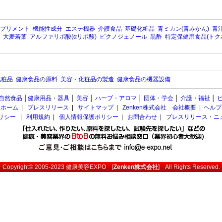
プリメント
機能性成分
エステ機器
介護食品
基礎化粧品
青ミカン(青みかん)
青汁
大麦若葉
アルファリポ酸(αリポ酸)
ピクノジェノール
黒酢
特定保健用食品(トク
化粧品
健康食品の原料
美容・化粧品の製造
健康食品の機器設備
自然食品
│
健康用品・器具
│
美容
│
ハーブ・アロマ
│
団体・学会
│
介護・福祉
│
ホーム
|
プレスリリース
|
サイトマップ
|
Zenken株式会社 会社概要
|
ヘルプ
ポリシー
|
利用規約
|
個人情報保護ポリシー
|
お問合わせ
|
プレスリリース・ニ
Copyright© 2005-2023
健康美容EXPO
[
Zenken株式会社
] All Rights Reserved.