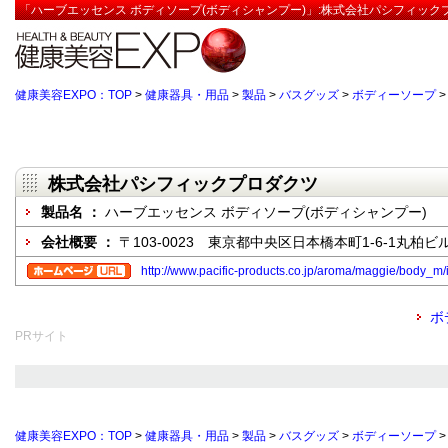
「ハーブエッセンス ボディソープ(ボディシャンプー)」:株式会社パシフィック
健康美容EXPO：TOP
>
健康器具・用品
>
製品
>
バスグッズ
>
ボディーソープ
株式会社パシフィックプロダクツ
製品名 ：
ハーブエッセンス ボディソープ(ボディシャンプー)
会社概要 ：
〒103-0023 東京都中央区日本橋本町1-6-1丸柏ビル
http://www.pacific-products.co.jp/aroma/maggie/body_m/
ボ
PRサイト
健康美容EXPO：TOP
>
健康器具・用品
>
製品
>
バスグッズ
>
ボディーソープ