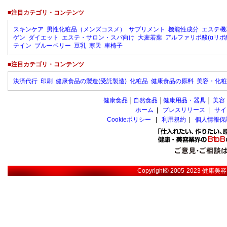
■注目カテゴリ・コンテンツ
スキンケア
男性化粧品（メンズコスメ）
サプリメント
機能性成分
エステ機
ゲン
ダイエット
エステ・サロン・スパ向け
大麦若葉
アルファリポ酸(αリポ
テイン
ブルーベリー
豆乳
寒天
車椅子
■注目カテゴリ・コンテンツ
決済代行
印刷
健康食品の製造(受託製造)
化粧品
健康食品の原料
美容・化粧
健康食品
│
自然食品
│
健康用品・器具
│
美容
ホーム
|
プレスリリース
|
サイ
Cookieポリシー
|
利用規約
|
個人情報保
Copyright© 2005-2023
健康美容