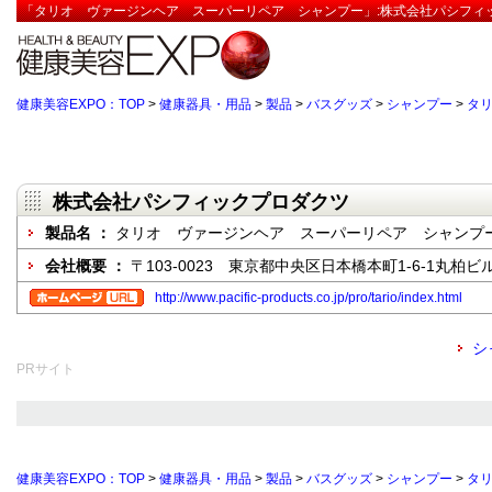
「タリオ ヴァージンヘア スーパーリペア シャンプー」:株式会社パシフィッ
健康美容EXPO：TOP
>
健康器具・用品
>
製品
>
バスグッズ
>
シャンプー
>
タ
株式会社パシフィックプロダクツ
製品名 ：
タリオ ヴァージンヘア スーパーリペア シャンプ
会社概要 ：
〒103-0023 東京都中央区日本橋本町1-6-1丸柏ビル
http://www.pacific-products.co.jp/pro/tario/index.html
シ
PRサイト
健康美容EXPO：TOP
>
健康器具・用品
>
製品
>
バスグッズ
>
シャンプー
>
タ