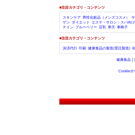
■注目カテゴリ・コンテンツ
スキンケア
男性化粧品（メンズコスメ）
サ
ゲン
ダイエット
エステ・サロン・スパ向け
テイン
ブルーベリー
豆乳
寒天
車椅子
■注目カテゴリ・コンテンツ
決済代行
印刷
健康食品の製造(受託製造)
健康食品
│
Cookie