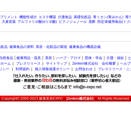
プリメント
機能性成分
エステ機器
介護食品
基礎化粧品
青ミカン(青みかん)
青汁
大麦若葉
アルファリポ酸(αリポ酸)
ピクノジェノール
黒酢
特定保健用食品(トク
化粧品
健康食品の原料
美容・化粧品の製造
健康食品の機器設備
自然食品
│
健康用品・器具
│
美容
│
ハーブ・アロマ
│
団体・学会
│
介護・福祉
│
ホーム
|
プレスリリース
|
サイトマップ
|
Zenken株式会社 会社概要
|
ヘルプ
ポリシー
|
利用規約
|
個人情報保護ポリシー
|
お問合わせ
|
プレスリリース・ニ
Copyright© 2005-2023
健康美容EXPO
[
Zenken株式会社
] All Rights Reserved.