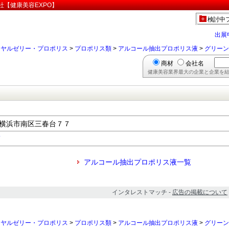
社【健康美容EXPO】
検討中
出展
ーヤルゼリー・プロポリス
>
プロポリス類
>
アルコール抽出プロポリス液
>
グリーン
商材
会社名
健康美容業界最大の企業と企業を結
川県横浜市南区三春台７７
アルコール抽出プロポリス液一覧
インタレストマッチ -
広告の掲載について
ーヤルゼリー・プロポリス
>
プロポリス類
>
アルコール抽出プロポリス液
>
グリーン