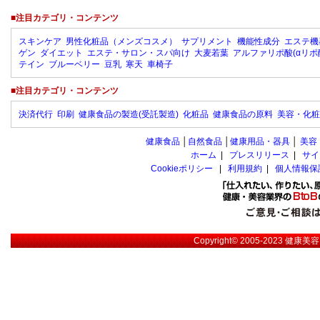
■注目カテゴリ・コンテンツ
スキンケア
男性化粧品（メンズコスメ）
サプリメント
機能性成分
エステ機
ゲン
ダイエット
エステ・サロン・スパ向け
大麦若葉
アルファリポ酸(αリポ
テイン
ブルーベリー
豆乳
寒天
車椅子
■注目カテゴリ・コンテンツ
決済代行
印刷
健康食品の製造(受託製造)
化粧品
健康食品の原料
美容・化粧
健康食品
│
自然食品
│
健康用品・器具
│
美容
ホーム
|
プレスリリース
|
サイ
Cookieポリシー
|
利用規約
|
個人情報保
Copyright© 2005-2023
健康美容