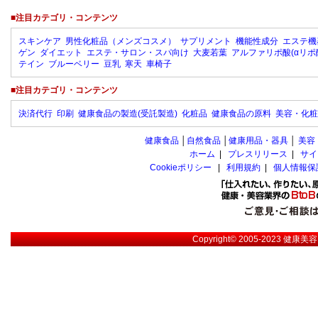
■注目カテゴリ・コンテンツ
スキンケア
男性化粧品（メンズコスメ）
サプリメント
機能性成分
エステ機
ゲン
ダイエット
エステ・サロン・スパ向け
大麦若葉
アルファリポ酸(αリポ
テイン
ブルーベリー
豆乳
寒天
車椅子
■注目カテゴリ・コンテンツ
決済代行
印刷
健康食品の製造(受託製造)
化粧品
健康食品の原料
美容・化粧
健康食品
│
自然食品
│
健康用品・器具
│
美容
ホーム
|
プレスリリース
|
サイ
Cookieポリシー
|
利用規約
|
個人情報保
Copyright© 2005-2023
健康美容