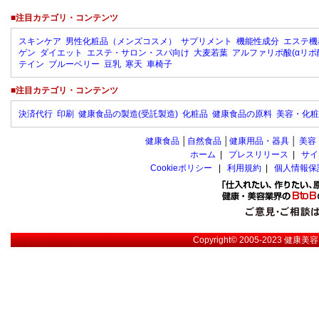
■注目カテゴリ・コンテンツ
スキンケア
男性化粧品（メンズコスメ）
サプリメント
機能性成分
エステ機
ゲン
ダイエット
エステ・サロン・スパ向け
大麦若葉
アルファリポ酸(αリポ
テイン
ブルーベリー
豆乳
寒天
車椅子
■注目カテゴリ・コンテンツ
決済代行
印刷
健康食品の製造(受託製造)
化粧品
健康食品の原料
美容・化粧
健康食品
│
自然食品
│
健康用品・器具
│
美容
ホーム
|
プレスリリース
|
サイ
Cookieポリシー
|
利用規約
|
個人情報保
Copyright© 2005-2023
健康美容