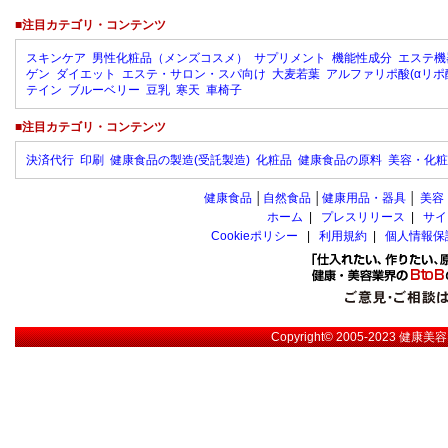
■注目カテゴリ・コンテンツ
スキンケア
男性化粧品（メンズコスメ）
サプリメント
機能性成分
エステ機
ゲン
ダイエット
エステ・サロン・スパ向け
大麦若葉
アルファリポ酸(αリポ
テイン
ブルーベリー
豆乳
寒天
車椅子
■注目カテゴリ・コンテンツ
決済代行
印刷
健康食品の製造(受託製造)
化粧品
健康食品の原料
美容・化粧
健康食品
│
自然食品
│
健康用品・器具
│
美容
ホーム
|
プレスリリース
|
サイ
Cookieポリシー
|
利用規約
|
個人情報保
Copyright© 2005-2023
健康美容