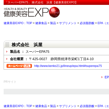
「スーパーEPA75」:株式会社 浜屋【健康美容EXPO】
健康美容EXPO：TOP
>
健康食品
>
製品
>
サプリメント
>
必須脂肪酸
>
EPA（
株式会社 浜屋
製品名 ：
スーパーEPA75
会社概要 ：
〒425-0027 静岡県焼津市栄町1丁目4-10
http://www.kenko21.jp/lineup/epa.html#superepa75
E
PRサイト
健康美容EXPO：TOP
>
健康食品
>
製品
>
サプリメント
>
必須脂肪酸
>
EPA（