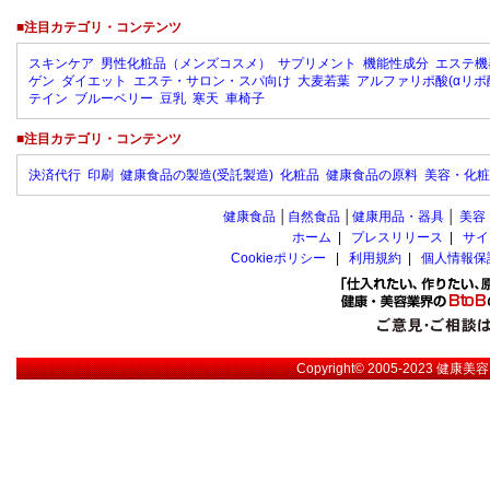
■注目カテゴリ・コンテンツ
スキンケア
男性化粧品（メンズコスメ）
サプリメント
機能性成分
エステ機
ゲン
ダイエット
エステ・サロン・スパ向け
大麦若葉
アルファリポ酸(αリポ
テイン
ブルーベリー
豆乳
寒天
車椅子
■注目カテゴリ・コンテンツ
決済代行
印刷
健康食品の製造(受託製造)
化粧品
健康食品の原料
美容・化粧
健康食品
│
自然食品
│
健康用品・器具
│
美容
ホーム
|
プレスリリース
|
サイ
Cookieポリシー
|
利用規約
|
個人情報保
Copyright© 2005-2023
健康美容