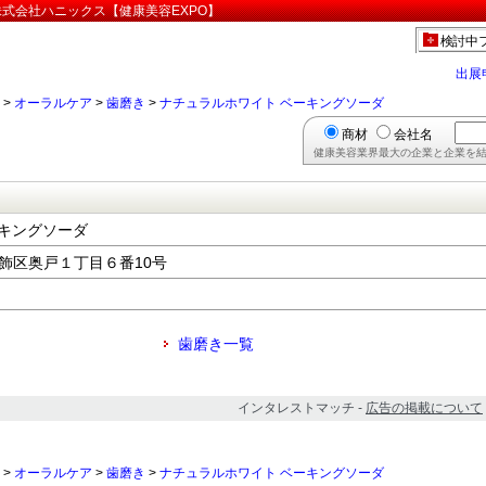
株式会社ハニックス【健康美容EXPO】
検討中
出展
>
オーラルケア
>
歯磨き
>
ナチュラルホワイト ベーキングソーダ
商材
会社名
健康美容業界最大の企業と企業を結
ーキングソーダ
都葛飾区奥戸１丁目６番10号
歯磨き一覧
インタレストマッチ -
広告の掲載について
>
オーラルケア
>
歯磨き
>
ナチュラルホワイト ベーキングソーダ