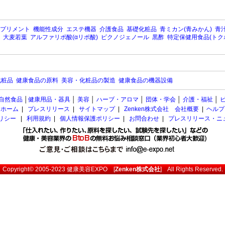
プリメント
機能性成分
エステ機器
介護食品
基礎化粧品
青ミカン(青みかん)
青汁
大麦若葉
アルファリポ酸(αリポ酸)
ピクノジェノール
黒酢
特定保健用食品(トク
化粧品
健康食品の原料
美容・化粧品の製造
健康食品の機器設備
自然食品
│
健康用品・器具
│
美容
│
ハーブ・アロマ
│
団体・学会
│
介護・福祉
│
ホーム
|
プレスリリース
|
サイトマップ
|
Zenken株式会社 会社概要
|
ヘルプ
ポリシー
|
利用規約
|
個人情報保護ポリシー
|
お問合わせ
|
プレスリリース・ニ
Copyright© 2005-2023
健康美容EXPO
[
Zenken株式会社
] All Rights Reserved.