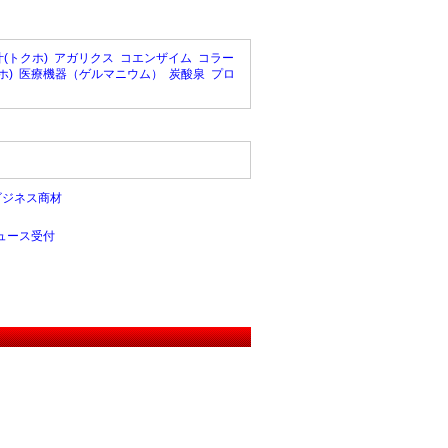
(トクホ)
アガリクス
コエンザイム
コラー
ホ)
医療機器（ゲルマニウム）
炭酸泉
プロ
ビジネス商材
ュース受付