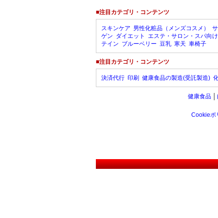
■注目カテゴリ・コンテンツ
スキンケア
男性化粧品（メンズコスメ）
サ
ゲン
ダイエット
エステ・サロン・スパ向け
テイン
ブルーベリー
豆乳
寒天
車椅子
■注目カテゴリ・コンテンツ
決済代行
印刷
健康食品の製造(受託製造)
健康食品
│
Cookie