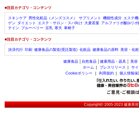
■注目カテゴリ・コンテンツ
スキンケア
男性化粧品（メンズコスメ）
サプリメント
機能性成分
エステ機
ゲン
ダイエット
エステ・サロン・スパ向け
大麦若葉
アルファリポ酸(αリポ
テイン
ブルーベリー
豆乳
寒天
車椅子
■注目カテゴリ・コンテンツ
決済代行
印刷
健康食品の製造(受託製造)
化粧品
健康食品の原料
美容・化粧
健康食品
│
自然食品
│
健康用品・器具
│
美容
ホーム
|
プレスリリース
|
サイ
Cookieポリシー
|
利用規約
|
個人情報保
Copyright© 2005-2023
健康美容