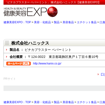
「ビナカブラスター ペパーミント」:株式会社ハニックス【健康美容EXPO】
健康美容EXPO：TOP
>
美容・化粧品
>
製品
>
美容食品
>
エチケット食品
>
口
株式会社ハニックス
製品名 ：
ビナカブラスター ペパーミント
会社概要 ：
〒124-0022 東京都葛飾区奥戸１丁目６番10号
http://www.hanix.co.jp/
口
PRサイト
健康美容EXPO：TOP
>
美容・化粧品
>
製品
>
美容食品
>
エチケット食品
>
口