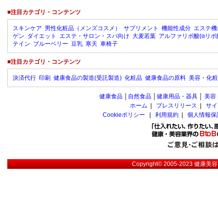
■注目カテゴリ・コンテンツ
スキンケア
男性化粧品（メンズコスメ）
サプリメント
機能性成分
エステ機
ゲン
ダイエット
エステ・サロン・スパ向け
大麦若葉
アルファリポ酸(αリポ
テイン
ブルーベリー
豆乳
寒天
車椅子
■注目カテゴリ・コンテンツ
決済代行
印刷
健康食品の製造(受託製造)
化粧品
健康食品の原料
美容・化粧
健康食品
│
自然食品
│
健康用品・器具
│
美容
ホーム
|
プレスリリース
|
サイ
Cookieポリシー
|
利用規約
|
個人情報保
Copyright© 2005-2023
健康美容