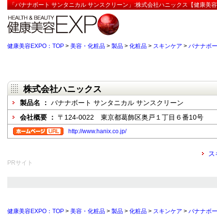
「バナナボート サンタニカル サンスクリーン」:株式会社ハニックス【健康美容
健康美容EXPO：TOP
>
美容・化粧品
>
製品
>
化粧品
>
スキンケア
>
バナナボー
株式会社ハニックス
製品名 ：
バナナボート サンタニカル サンスクリーン
会社概要 ：
〒124-0022 東京都葛飾区奥戸１丁目６番10号
http://www.hanix.co.jp/
ス
PRサイト
健康美容EXPO：TOP
>
美容・化粧品
>
製品
>
化粧品
>
スキンケア
>
バナナボー