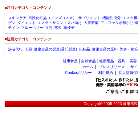
■注目カテゴリ・コンテンツ
スキンケア
男性化粧品（メンズコスメ）
サプリメント
機能性成分
エステ機
ゲン
ダイエット
エステ・サロン・スパ向け
大麦若葉
アルファリポ酸(αリポ
テイン
ブルーベリー
豆乳
寒天
車椅子
■注目カテゴリ・コンテンツ
決済代行
印刷
健康食品の製造(受託製造)
化粧品
健康食品の原料
美容・化粧
健康食品
│
自然食品
│
健康用品・器具
│
美容
ホーム
|
プレスリリース
|
サイ
Cookieポリシー
|
利用規約
|
個人情報保
Copyright© 2005-2023
健康美容